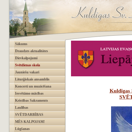
Sākums
Draudzes aktualitātes
Dievkalpojumi
Svētdienas skola
Jauniešu vakari
Liturģiskais ansamblis
Koncerti un muzicēšana
Kuldīgas 
Iesvētāmo mācības
SVĒ
Kristības Sakraments
Laulības
SVĒTDARBĪBAS
MĒS KALPOJAM!
Lūgšanas