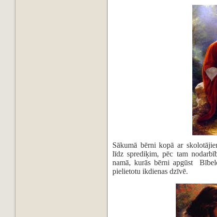
Sākumā bērni kopā ar skolotājie
līdz sprediķim, pēc tam nodarbī
namā, kurās bērni apgūst Bībeles
pielietotu ikdienas dzīvē.