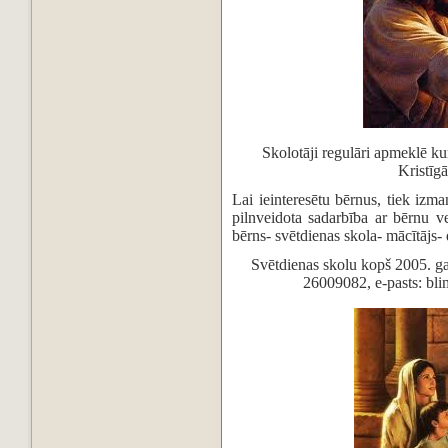
Skolotāji regulāri apmeklē k
Kristīgā
Lai ieinteresētu bērnus, tiek iz
pilnveidota sadarbība ar bērnu
bērns- svētdienas skola- mācītājs-
Svētdienas skolu kopš 2005. g
26009082, e-pasts: bl