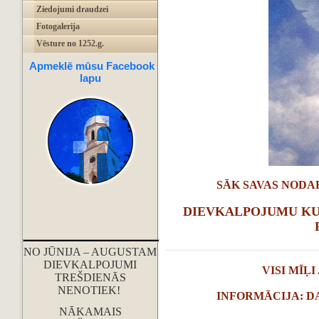
Ziedojumi draudzei
Fotogalerija
Vēsture no 1252.g.
Apmeklē mūsu Facebook
lapu
SĀK SAVAS NODA
DIEVKALPOJUMU KUL
NO JŪNIJA – AUGUSTAM
DIEVKALPOJUMI
VISI MĪĻI
TREŠDIENĀS
NENOTIEK!
INFORMĀCIJA: DAC
NĀKAMAIS