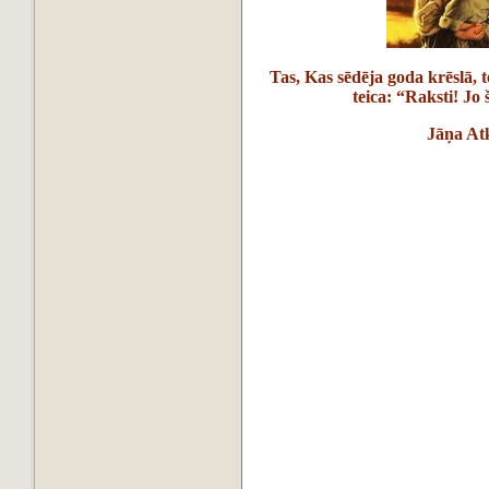
Tas, Kas sēdēja goda krēslā, 
teica: “Raksti! Jo 
Jāņa At