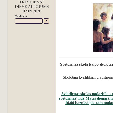
TREŠDIENAS
DIEVKALPOJUMS
02.09.2026
Meklēšana
Svētdienas skolā kalpo skolotā
Skolotāju kvalifikāciju apstipr
Svētdienas skolas nodarbības 
svētdienas) līdz Mātes dienai (m
10.00 baznīcā pēc tam noda